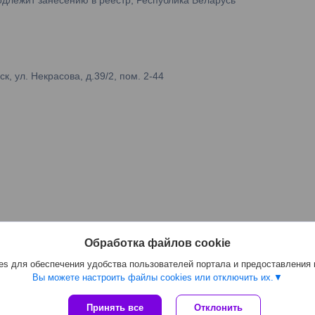
одлежит занесению в реестр, Республика Беларусь
 ул. Некрасова, д.39/2, пом. 2-44
Обработка файлов cookie
s для обеспечения удобства пользователей портала и предоставления
Вы можете настроить файлы cookies или отключить их.
Сайт создан на платформе Deal.by
Принять все
Отклонить