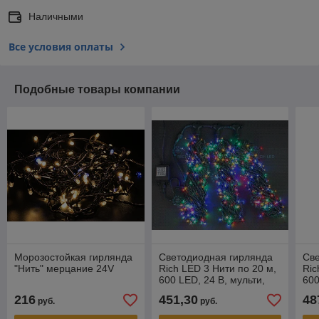
Наличными
Все условия оплаты
Подобные товары компании
Морозостойкая гирлянда
Светодиодная гирлянда
Св
"Нить" мерцание 24V
Rich LED 3 Нити по 20 м,
Ric
600 LED, 24 В, мульти,
600
мерцающая, зеленый
ме
216
451,30
48
руб.
руб.
провод,
про