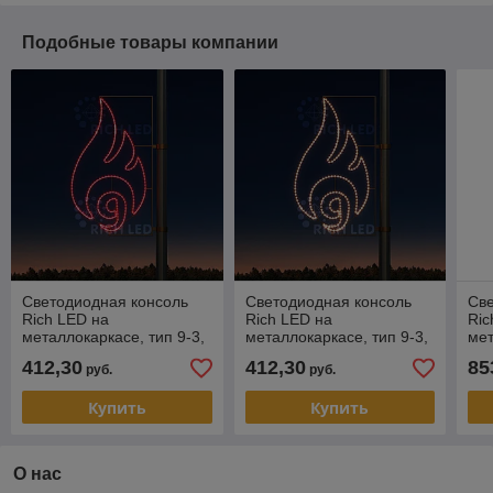
Подобные товары компании
Светодиодная консоль
Светодиодная консоль
Све
Rich LED на
Rich LED на
Ric
металлокаркасе, тип 9-3,
металлокаркасе, тип 9-3,
мет
220 В,
220 В,WW
22
412,30
412,30
85
руб.
руб.
Купить
Купить
О нас