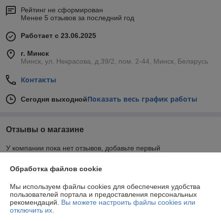
Рейтинг не сформирован
Менее 5 отзывов за последний год
Работает с 23.06.2025
г. Минск
Минск, ул. Некрасова, д.39/2, пом. 2-44, Минск, Беларусь
Контакты
Показать весь график работы
Сегодня выходной
Отзывы о магазине
У компании пока нет отзывов, добавьте первый
Обработка файлов cookie
О нас
Мы используем файлы cookies для обеспечения удобства
пользователей портала и предоставления персональных
Контакты
рекомендаций.
Вы можете настроить файлы cookies или
отключить их.