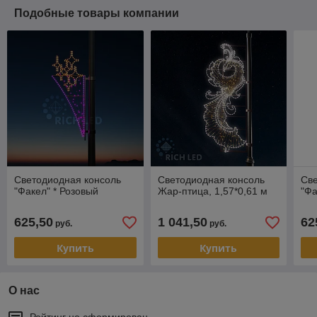
Подобные товары компании
Светодиодная консоль
Светодиодная консоль
Све
"Факел" * Розовый
Жар-птица, 1,57*0,61 м
"Фа
625,50
1 041,50
62
руб.
руб.
Купить
Купить
О нас