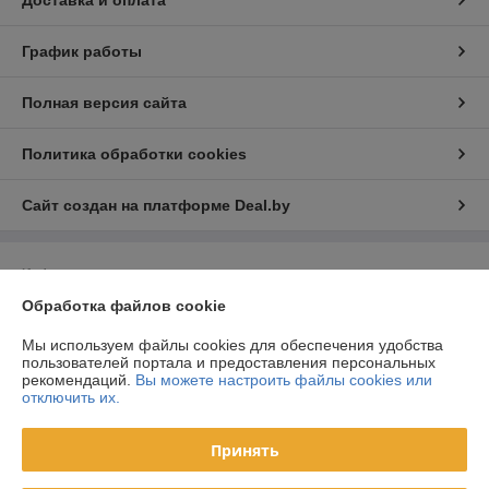
Доставка и оплата
График работы
Полная версия сайта
Политика обработки cookies
Сайт создан на платформе Deal.by
Информация для покупателя
Обработка файлов cookie
Юридическое лицо:
ООО «Световые декорации»
Республика Беларусь, 220039, г. Минск, ул. Чкалова, д. 20, пом. 98,
комната 2/2
Мы используем файлы cookies для обеспечения удобства
пользователей портала и предоставления персональных
Регистрационный номер ЕГР: 193876703
рекомендаций.
Вы можете настроить файлы cookies или
отключить их.
УНП: 193876703
Регистрационный орган: Мингорисполком
Принять
Дата регистрации компании: 04.06.2025