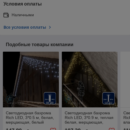
Условия оплаты
Наличными
Все условия оплаты
Подобные товары компании
Светодиодная бахрома
Светодиодная бахрома
Св
Rich LED, 3*0.5 м, белая,
Rich LED, 3*0.9 м, теплая
Ric
мерцающая, белый
белая, мерцающая,
вла
резиновый провод,
прозрачный провод,
ме