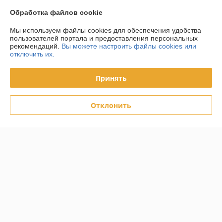
Обработка файлов cookie
О нас
Мы используем файлы cookies для обеспечения удобства
пользователей портала и предоставления персональных
Контакты
рекомендаций.
Вы можете настроить файлы cookies или
отключить их.
Доставка и оплата
Принять
График работы
Отклонить
Полная версия сайта
Политика обработки cookies
Сайт создан на платформе Deal.by
Информация для покупателя
Юридическое лицо:
ООО «Световые декорации»
Республика Беларусь, 220039, г. Минск, ул. Чкалова, д. 20, пом. 98,
комната 2/2