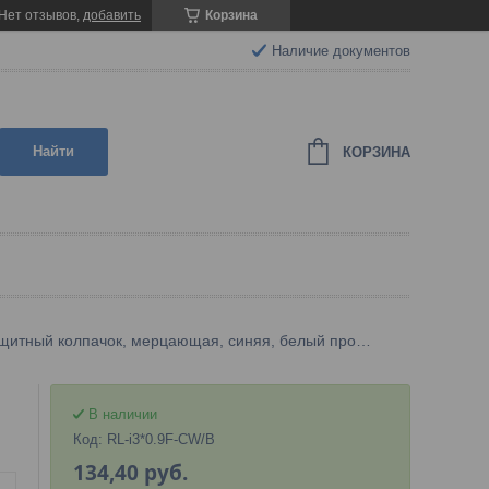
Нет отзывов,
добавить
Корзина
Наличие документов
Найти
КОРЗИНА
Светодиодная бахрома rich led, 3*0.9 м, влагозащитный колпачок, мерцающая, синяя, белый провод,
В наличии
Код:
RL-i3*0.9F-CW/B
134,40
руб.