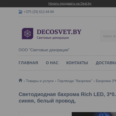
Начать продавать на Deal.by
+375 (33) 612-44-84
ООО "Световые декорации"
ГЛАВНАЯ
О НАС
КОНТАКТЫ
ДОСТАВК
Товары и услуги
Гирлянда "бахрома"
Бахрома 3*0
Светодиодная бахрома Rich LED, 3*0
синяя, белый провод,