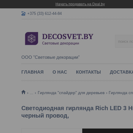
Начать продавать на Deal.by
+375 (33) 612-44-84
ООО "Световые декорации"
ГЛАВНАЯ
О НАС
КОНТАКТЫ
ДОСТАВК
...
Гирлянда "спайдер" для деревьев
Гирлянда сп
Светодиодная гирлянда Rich LED 3 Ни
черный провод,