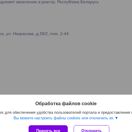
одлежит занесению в реестр, Республика Беларусь
 ул. Некрасова, д.39/2, пом. 2-44
Обработка файлов cookie
s для обеспечения удобства пользователей портала и предоставления
Вы можете настроить файлы cookies или отключить их.
Сайт создан на платформе Deal.by
Принять все
Отклонить