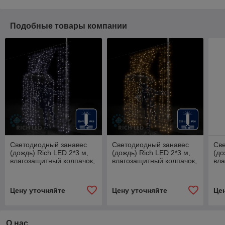
Подобные товары компании
Светодиодный занавес
Светодиодный занавес
Св
(дождь) Rich LED 2*3 м,
(дождь) Rich LED 2*3 м,
(до
влагозащитный колпачок,
влагозащитный колпачок,
вла
мерцающий(все нитки),
мерцающий(20 ниток),
ме
белый, белый
теплый белый, белый
бел
Цену уточняйте
Цену уточняйте
Це
О нас