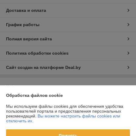
Доставка и оплата
График работы
Полная версия сайта
Политика обработки cookies
Сайт создан на платформе Deal.by
Информация для покупателя
Обработка файлов cookie
Юридическое лицо:
ООО «Световые декорации»
Республика Беларусь, 220039, г. Минск, ул. Чкалова, д. 20, пом. 98,
комната 2/2
Мы используем файлы cookies для обеспечения удобства
пользователей портала и предоставления персональных
Регистрационный номер ЕГР: 193876703
рекомендаций.
Вы можете настроить файлы cookies или
отключить их.
УНП: 193876703
Регистрационный орган: Мингорисполком
Принять