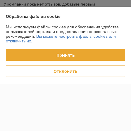
У компании пока нет отзывов, добавьте первый
Обработка файлов cookie
О нас
Мы используем файлы cookies для обеспечения удобства
пользователей портала и предоставления персональных
Контакты
рекомендаций.
Вы можете настроить файлы cookies или
отключить их.
Доставка и оплата
Принять
График работы
Отклонить
Полная версия сайта
Политика обработки cookies
Сайт создан на платформе Deal.by
Информация для покупателя