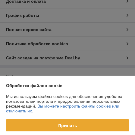
Доставка и оплата
График работы
Полная версия сайта
Политика обработки cookies
Сайт создан на платформе Deal.by
Информация для покупателя
Обработка файлов cookie
Юридическое лицо:
ООО «Световые декорации»
Республика Беларусь, 220039, г. Минск, ул. Чкалова, д. 20, пом. 98,
комната 2/2
Мы используем файлы cookies для обеспечения удобства
пользователей портала и предоставления персональных
Регистрационный номер ЕГР: 193876703
рекомендаций.
Вы можете настроить файлы cookies или
отключить их.
УНП: 193876703
Регистрационный орган: Мингорисполком
Принять
Дата регистрации компании: 04.06.2025