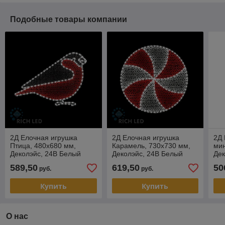
Подобные товары компании
2Д Елочная игрушка
2Д Елочная игрушка
2Д 
Птица, 480х680 мм,
Карамель, 730х730 мм,
мин
Деколэйс, 24В Белый
Деколэйс, 24В Белый
Дек
589,50
619,50
50
руб.
руб.
Купить
Купить
О нас