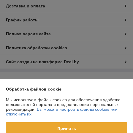
Доставка и оплата
График работы
Полная версия сайта
Политика обработки cookies
Сайт создан на платформе Deal.by
Информация для покупателя
Обработка файлов cookie
Юридическое лицо:
ООО «Световые декорации»
Республика Беларусь, 220039, г. Минск, ул. Чкалова, д. 20, пом. 98,
комната 2/2
Мы используем файлы cookies для обеспечения удобства
пользователей портала и предоставления персональных
Регистрационный номер ЕГР: 193876703
рекомендаций.
Вы можете настроить файлы cookies или
отключить их.
УНП: 193876703
Регистрационный орган: Мингорисполком
Принять