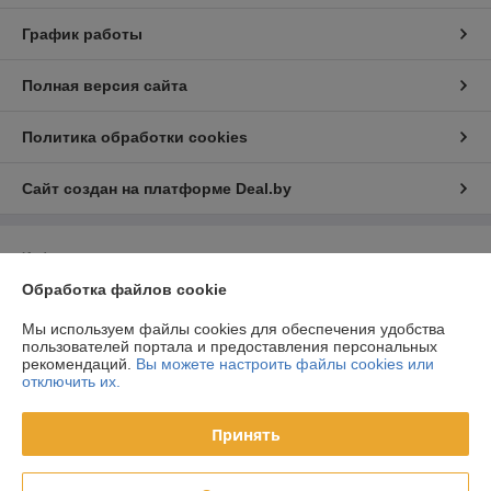
График работы
Полная версия сайта
Политика обработки cookies
Сайт создан на платформе Deal.by
Информация для покупателя
Обработка файлов cookie
Юридическое лицо:
ООО «Световые декорации»
Республика Беларусь, 220039, г. Минск, ул. Чкалова, д. 20, пом. 98,
комната 2/2
Мы используем файлы cookies для обеспечения удобства
пользователей портала и предоставления персональных
Регистрационный номер ЕГР: 193876703
рекомендаций.
Вы можете настроить файлы cookies или
отключить их.
УНП: 193876703
Регистрационный орган: Мингорисполком
Принять
Дата регистрации компании: 04.06.2025