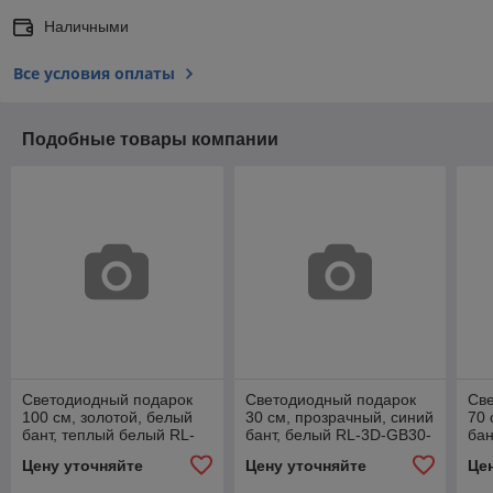
Наличными
Все условия оплаты
Подобные товары компании
Светодиодный подарок
Светодиодный подарок
Св
100 см, золотой, белый
30 см, прозрачный, синий
70 
бант, теплый белый RL-
бант, белый RL-3D-GB30-
бан
3D-GB70F-GdR/WW
TB/W
3D
Цену уточняйте
Цену уточняйте
Це