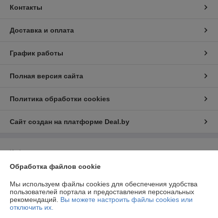
Контакты
Доставка и оплата
График работы
Полная версия сайта
Политика обработки cookies
Сайт создан на платформе Deal.by
Информация для покупателя
Обработка файлов cookie
Юридическое лицо:
ООО «Световые декорации»
Республика Беларусь, 220039, г. Минск, ул. Чкалова, д. 20, пом. 98,
комната 2/2
Мы используем файлы cookies для обеспечения удобства
пользователей портала и предоставления персональных
Регистрационный номер ЕГР: 193876703
рекомендаций.
Вы можете настроить файлы cookies или
отключить их.
УНП: 193876703